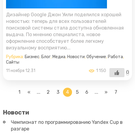
Дизайнер Google Джон Уили поделился хорошей
новостью: теперь для всех пользователей
поисковой системы стала доступна обновленная
выдача. По мнению специалиста, новое
оформление способствует более легкому
визуальному восприятию...
Рубрика:
Бизнес
,
Блог
,
Медиа
,
Новости
,
Обучение
,
Работа
,
Сайты
11 ноября 12:31
1 150
0
1
«
...
2
3
4
5
6
...
»
7
Новости
Чемпионат по программированию Yandex Cup в
разгаре