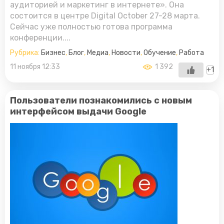
аудиторией и маркетинг в интернете». Она
состоится в центре Digital October 27-28 марта.
Сейчас уже полностью готова программа
конференции....
Рубрика:
Бизнес
,
Блог
,
Медиа
,
Новости
,
Обучение
,
Работа
11 ноября 12:33
1 392
+1
Пользователи познакомились с новым
интерфейсом выдачи Google