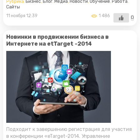
Рубрика:
Бизнес
,
Блог
,
Медиа
,
Новости
,
Обучение
,
Работа
,
Сайты
11 ноября 12:39
1 486
0
Новинки в продвижении бизнеса в
Интернете на etTarget -2014
Подходит к завершению регистрация для участия
в конференции «eTarget-2014. Управление