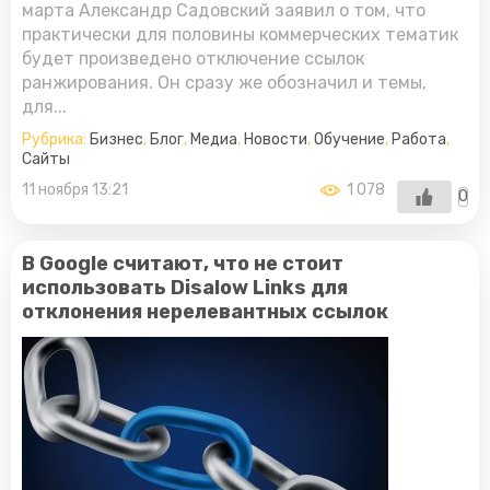
марта Александр Садовский заявил о том, что
практически для половины коммерческих тематик
будет произведено отключение ссылок
ранжирования. Он сразу же обозначил и темы,
для...
Рубрика:
Бизнес
,
Блог
,
Медиа
,
Новости
,
Обучение
,
Работа
,
Сайты
11 ноября 13:21
1 078
0
В Google считают, что не стоит
использовать Disalow Links для
отклонения нерелевантных ссылок