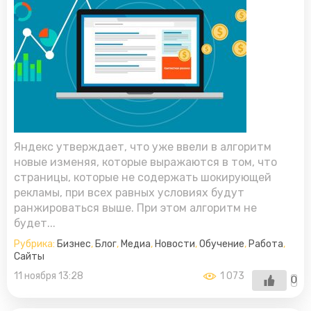
Яндекс утверждает, что уже ввели в алгоритм
новые изменяя, которые выражаются в том, что
страницы, которые не содержать шокирующей
рекламы, при всех равных условиях будут
ранжироваться выше. При этом алгоритм не
будет...
Рубрика:
Бизнес
,
Блог
,
Медиа
,
Новости
,
Обучение
,
Работа
,
Сайты
11 ноября 13:28
1 073
0