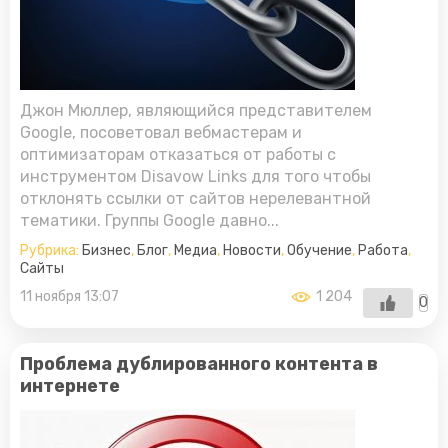
Джон Мюллер, являющийся представителем
Google, посоветовал вебмастерам и
оптимизаторам отказаться от работы с
инструментом Disavow Links для того чтобы
отклонять ссылки от сайтов нерелевантной
тематики. Группы Google давно...
Рубрика:
Бизнес
,
Блог
,
Медиа
,
Новости
,
Обучение
,
Работа
,
Сайты
11 ноября 13:07
1 204
0
Проблема дублированного контента в
интернете
Главная