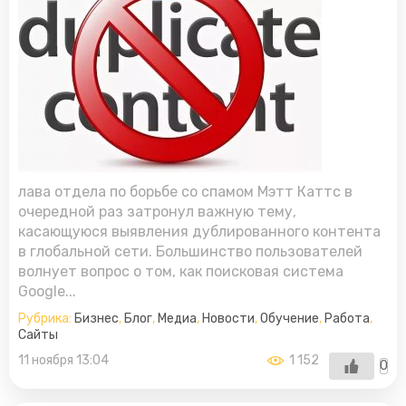
Бизнес
Блог
Новости
Обо мне
лава отдела по борьбе со спамом Мэтт Каттс в
очередной раз затронул важную тему,
касающуюся выявления дублированного контента
в глобальной сети. Большинство пользователей
волнует вопрос о том, как поисковая система
Google...
Рубрика:
Бизнес
,
Блог
,
Медиа
,
Новости
,
Обучение
,
Работа
,
Сайты
11 ноября 13:04
1 152
0