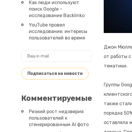
Как люди используют
поиск Google –
исследование Backlinko
YouTube провел
исследование: интересы
пользователей во время
пандемии
Джон Мюлле
от работы с
тематики.
Группы Goog
клиентского
Комментируемые
также стали
Резкий рост недоверия
порядка 50
пользователей к
оставляла ж
сгенерированным AI фото
домена. Спе