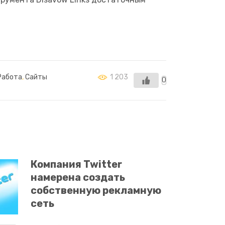
Работа
,
Сайты
1 203
0
Компания Twitter
намерена создать
собственную рекламную
сеть
Financial Times обнародовала