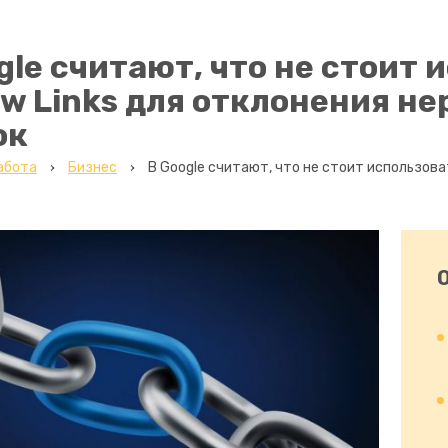
gle считают, что не стоит 
ow Links для отклонения н
ок
абота
Бизнес
В Google считают, что не стоит использова