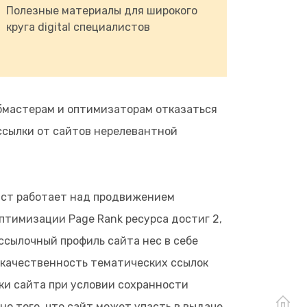
Полезные материалы для широкого
круга digital специалистов
бмастерам и оптимизаторам отказаться
 ссылки от сайтов нерелевантной
лист работает над продвижением
оптимизации Page Rank ресурса достиг 2,
ссылочный профиль сайта нес в себе
 качественность тематических ссылок
ки сайта при условии сохранности
о того, что сайт может упасть в выдаче