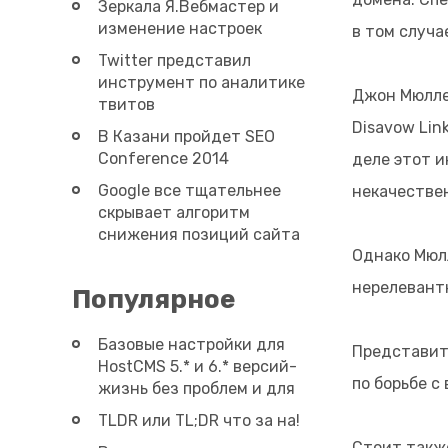
Зеркала Я.Вебмастер и
изменение настроек
в том случа
Twitter представил
инструмент по аналитике
Джон Мюллер
твитов
Disavow Lin
В Казани пройдет SEO
Conference 2014
деле этот 
Google все тщательнее
некачествен
скрывает алгоритм
снижения позиций сайта
Однако Мюлл
нерелевант
Популярное
Базовые настройки для
Представите
HostCMS 5.* и 6.* версий-
по борьбе с
жизнь без проблем и для
SEO полезно ;)
TLDR или TL;DR что за на!
Стоит такж