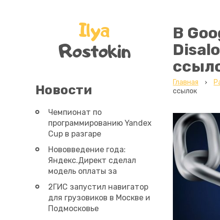
Ilya
В Goo
Rostokin
Disal
ссыл
Главная
Р
Новости
ссылок
Чемпионат по
программированию Yandex
Cup в разгаре
Нововведение года:
Яндекс.Директ сделал
модель оплаты за
конверсии доступной
2ГИС запустил навигатор
всем рекламодателям
для грузовиков в Москве и
Подмосковье