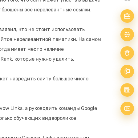
отброшены все нерелевантные ссылки.
лавная
заявил, что не стоит использовать
изнес
сайтов нерелевантной тематики. На самом
огда имеет место наличие
лог
Rank, которые нужно удалить.
овости
ожет навредить сайту большое число
бо мне
vow Links, а руководить команды Google
колько обучающих видеороликов.
румента Disavow Links достаточным