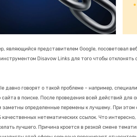
р, являющийся представителем Google, посоветовал ве
 инструментом Disavow Links для того чтобы отклонять
le давно говорят о такой проблеме – например, специа
 сайта в поиске. После проведения всей действий для 
 заметны определенные перемены к лучшему. При этом 
% качественных нетематических ссылок. Что интересно,
елать лучшего. Причина кроется в резкой смене темати
циалисты этой сферы серьезно переживают относительн