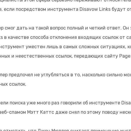
е, если посредством инструмента Disavow Links будут 
Г
 смог дать на такой вопрос полный и четкий ответ. Он 
Б
ks в качестве способа отклонения входящих ссылок от 
инструмент уместен лишь в самых сложных ситуациях, к
Б
ных и неестественных ссылок, передающих сайту Page 
Н
ер предпочел не углубляться в то, насколько сильно м
ных ссылок.
О
ли поиска уже много раз говорили об инструменте Disa
 веб-спамом Мэтт Каттс даже снял по этому поводу нес
е отметить, что Джон Мюллер считает применение инст