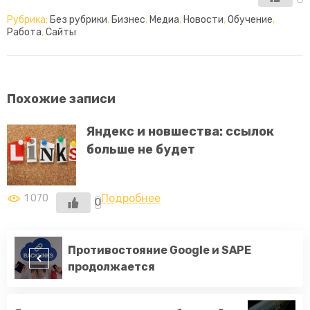
Рубрика:
Без рубрики
,
Бизнес
,
Медиа
,
Новости
,
Обучение
,
Работа
,
Сайты
Главная
Бизнес
Похожие записи
Блог
Яндекс и новшества: ссылок
Новости
больше не будет
Обо мне
Подробнее
1 070
0
Противостояние Google и SAPE
продолжается