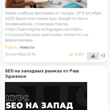
Новая учебная программа от Google. UP 8 октября
2020 Выкатили новый курс Google по Seo и
продвижению с помощью поиска
https://learndigital.withgoogle.com/skills-
ru/course/become-searchable-online Что за
формулировка...
Рубрика:
Новости
30 сентября 23:42
3 257
+2
SEO на западных рынках от Раш
Эдженси